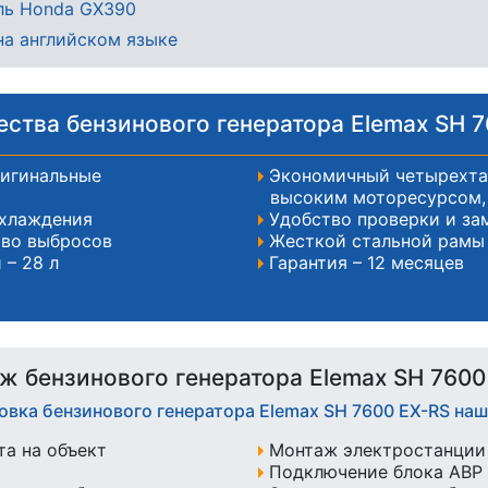
ель Honda GX390
на английском языке
ства бензинового генератора Elemax SH 7
ригинальные
Экономичный четырехта
высоким моторесурсом, 
охлаждения
Удобство проверки и за
тво выбросов
Жесткой стальной рамы
 – 28 л
Гарантия – 12 месяцев
ж бензинового генератора Elemax SH 7600
овка бензинового генератора Elemax SH 7600 EX-RS н
а на объект
Монтаж электростанции 
Подключение блока АВР 