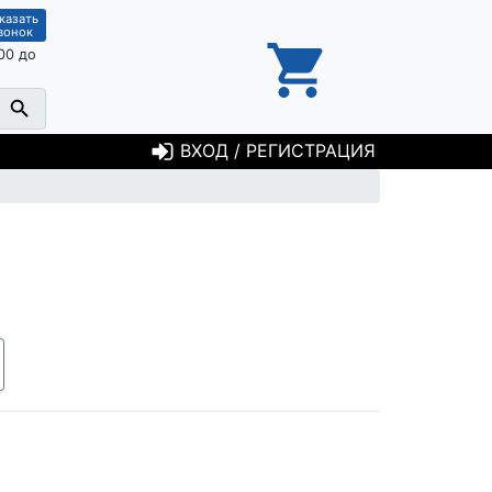
казать
вонок
00 до
ВХОД / РЕГИСТРАЦИЯ