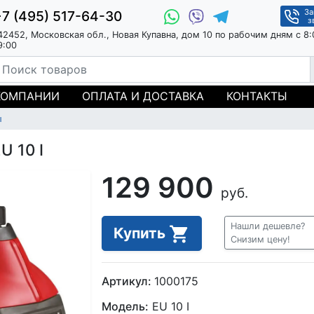
За
+7 (495) 517-64-30
з
42452, Московская обл., Новая Купавна, дом 10 по рабочим дням с 8:
9:00
КОМПАНИИ
ОПЛАТА И ДОСТАВКА
КОНТАКТЫ
ы
U 10 I
129 900
руб.
Нашли дешевле?
Купить
Снизим цену!
Артикул:
1000175
Модель:
EU 10 I