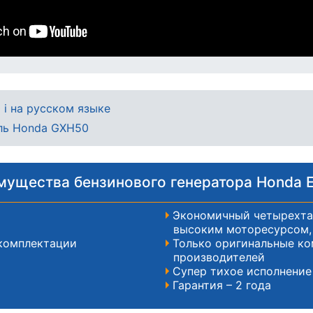
 i на русском языке
ель Honda GXH50
ущества бензинового генератора Honda E
Экономичный четырехта
высоким моторесурсом, 
комплектации
Только оригинальные к
производителей
Супер тихое исполнение
Гарантия – 2 года