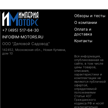
Обзоры и тесты
О компании
Оплата и
+7 (495) 517-64-30
доставка
INFO@IM-MOTORS.RU
Контакты
ООО "Деловой Садовод"
142452, Московская обл., Новая Купавна,
дом 10
Вся информация,
опубликованная на
сайте, в том числе
цены товаров,
описания,
характеристики и
комплектации не
являются публичной
офертой,
определяемой
положениями
Статьи 437
Гражданского
кодекса РФ и носят
исключительно