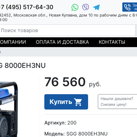
За
+7 (495) 517-64-30
з
42452, Московская обл., Новая Купавна, дом 10 по рабочим дням с 8:
9:00
КОМПАНИИ
ОПЛАТА И ДОСТАВКА
КОНТАКТЫ
ы
GG 8000EH3NU
76 560
руб.
Нашли дешевле?
Купить
Снизим цену!
Артикул:
200
Модель:
SGG 8000EH3NU