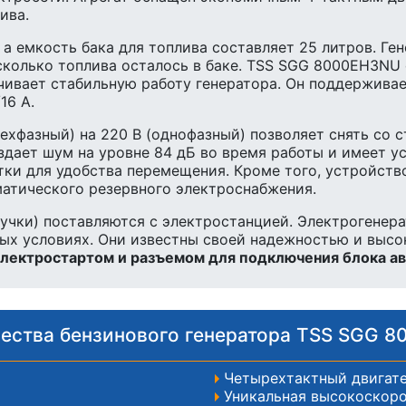
ива.
, а емкость бака для топлива составляет 25 литров. Г
ь, сколько топлива осталось в баке. TSS SGG 8000EH3
ечивает стабильную работу генератора. Он поддержива
16 А.
ехфазный) на 220 В (однофазный) позволяет снять со
дает шум на уровне 84 дБ во время работы и имеет уси
тки для удобства перемещения. Кроме того, устройст
матического резервного электроснабжения.
ручки) поставляются с электростанцией. Электрогенер
ых условиях. Они известны своей надежностью и выс
лектростартом и разъемом для подключения блока а
ства бензинового генератора TSS SGG 
Четырехтактный двигате
Уникальная высокоскоро