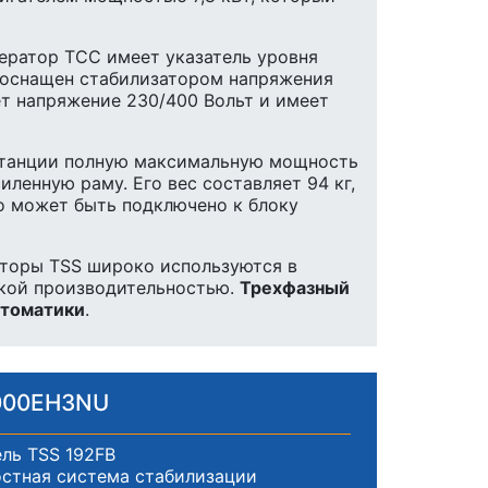
енератор ТСС имеет указатель уровня
NU оснащен стабилизатором напряжения
ет напряжение 230/400 Вольт и имеет
 станции полную максимальную мощность
ленную раму. Его вес составляет 94 кг,
во может быть подключено к блоку
аторы TSS широко используются в
окой производительностью.
Трехфазный
втоматики
.
8000EH3NU
ль TSS 192FB
стная система стабилизации