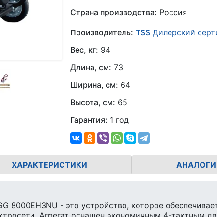
Страна производства:
Россия
Производитель:
TSS
Дилерский серт
Вес, кг:
94
Длина, см:
73
Ширина, см:
64
Высота, см:
65
Гарантия:
1 год
ХАРАКТЕРИСТИКИ
АНАЛОГИ
GG 8000EH3NU - это устройство, которое обеспечивает
ктросети. Агрегат оснащен экономичным 4-тактным дв