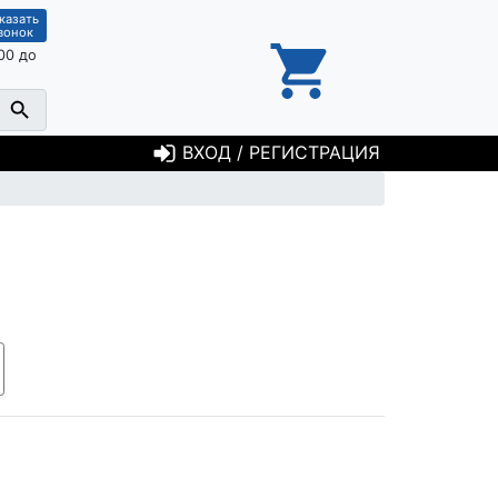
казать
вонок
00 до
ВХОД / РЕГИСТРАЦИЯ