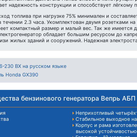
ает надежность конструкции и способствует лёгкому п
сход топлива при нагрузке 75% минимален и составляет
 течении 2.3 часа. Укомплектован двумя розетками на 
имеет компактный размер и малый вес. Так же имеется 
Электрогенератор обладает большим ресурсом до капр
лизи жилых зданий и сооружений. Надежная электроста
6-230 ВX на русском языке
ель Honda GX390
ства бензинового генератора Вепрь АБП
ия
Неприхотливый четырёх
ства
Стабильное выходное н
Корпус и рама изготовл
высокой устойчивостью