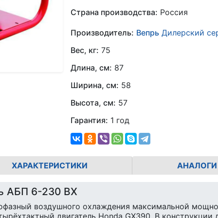
Страна производства:
Россия
Производитель:
Вепрь
Дилерский се
Вес, кг:
75
Длина, см:
87
Ширина, см:
58
Высота, см:
57
Гарантия:
1 год
ХАРАКТЕРИСТИКИ
АНАЛОГИ
ь АБП 6-230 ВX
нофазный воздушного охлаждения максимальной мощно
етырёхтактный двигатель Honda GX390. В конструкции