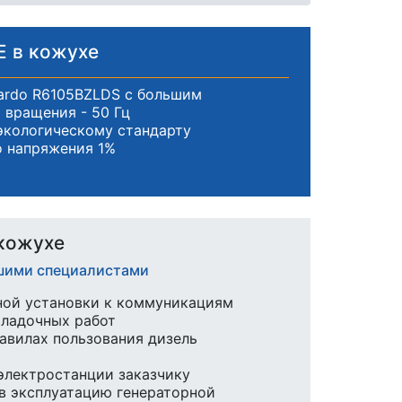
E в кожухе
ardo R6105BZLDS с большим
 вращения - 50 Гц
экологическому стандарту
о напряжения 1%
 кожухе
ашими специалистами
ной установки к коммуникациям
аладочных работ
равилах пользования дизель
 электростанции заказчику
в эксплуатацию генераторной