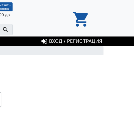
казать
вонок
00 до
ВХОД / РЕГИСТРАЦИЯ