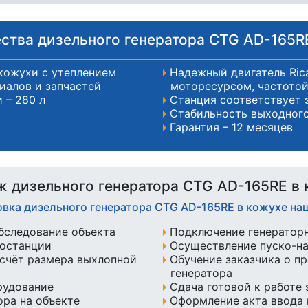
тва дизельного генератора CTG AD-165R
кожухи с утеплением
Надежный двигатель Ric
иалов и запчастей
моторесурсом, частотой
 – 280 л
Станция соответствует 
Стабильность выходног
Гарантия – 12 месяцев
 дизельного генератора CTG AD-165RE в
овка дизельного генератора CTG AD-165RE в кожухе н
бследование объекта
Подключение генератор
ростанции
Осуществление пуско-н
счёт размера выхлопной
Обучение заказчика о п
генератора
рудование
Сдача готовой к работе
ра на объекте
Оформление акта ввода 