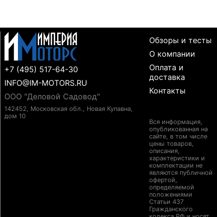
Обзоры и тесты
О компании
Оплата и
+7 (495) 517-64-30
доставка
INFO@IM-MOTORS.RU
Контакты
ООО "Деловой Садовод"
142452, Московская обл., Новая Купавна,
дом 10
Вся информация,
опубликованная на
сайте, в том числе
цены товаров,
описания,
характеристики и
комплектации не
являются публичной
офертой,
определяемой
положениями
Статьи 437
Гражданского
кодекса РФ и носят