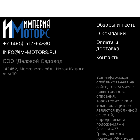
Обзоры и тесты
О компании
Оплата и
+7 (495) 517-64-30
доставка
INFO@IM-MOTORS.RU
Контакты
ООО "Деловой Садовод"
142452, Московская обл., Новая Купавна,
дом 10
Вся информация,
опубликованная на
сайте, в том числе
цены товаров,
описания,
характеристики и
комплектации не
являются публичной
офертой,
определяемой
положениями
Статьи 437
Гражданского
кодекса РФ и носят