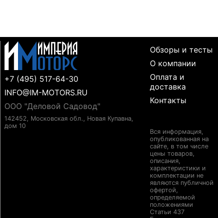
Обзоры и тесты
О компании
Оплата и
+7 (495) 517-64-30
доставка
INFO@IM-MOTORS.RU
Контакты
ООО "Деловой Садовод"
142452, Московская обл., Новая Купавна,
дом 10
Вся информация,
опубликованная на
сайте, в том числе
цены товаров,
описания,
характеристики и
комплектации не
являются публичной
офертой,
определяемой
положениями
Статьи 437