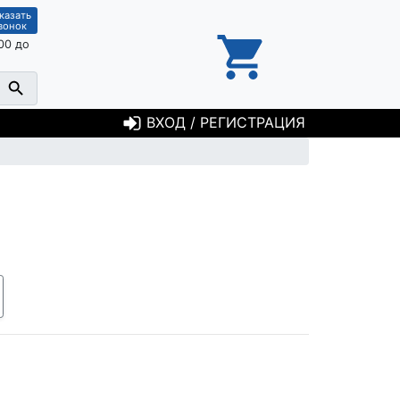
казать
вонок
00 до
ВХОД / РЕГИСТРАЦИЯ