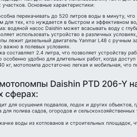
 участков. Основные характеристики:
обна перекачивать до 520 литров воды в минуту, что 
ом для тех, кто нуждается в быстром и эффективном в
а: водяной насос Daishin может всасывать воду с глу
воляет использовать устройство в различных условиях
мпы лежит дизельный двигатель Yanmar L48 с ручным з
о важно в полевых условиях.
ка составляет 2.4 литра, что позволяет устройству ра
 особенно удобно для длительных работ, когда доступ 
40 кг, мотопомпа достаточно легкая и мобильная, что 
мотопомпы Daishin PTD 206-Y н
х сферах:
т для осушения подвалов, лодок и других объектов, г
 для полива садов, огородов и сельскохозяйственных 
качке воды из котлованов и строительных площадок, ч