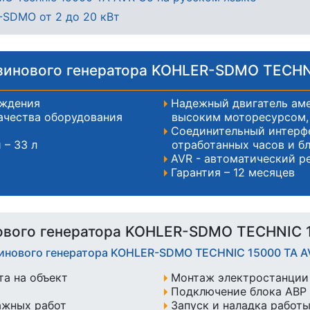
-SDMO от 2 до 20 кВт
инового генератора KOHLER-SDMO TECHN
аждения
Надежный двигатель аме
ачества оборудования
высоким моторесурсом, 
Соединительный интерф
 – 33 л
отработанных часов и б
AVR - автоматический р
Гарантия – 12 месяцев
ового генератора KOHLER-SDMO TECHNIC 1
зинового генератора KOHLER-SDMO TECHNIC 15000 TA 
а на объект
Монтаж электростанции 
Подключение блока АВР 
ажных работ
Запуск и наладка работ