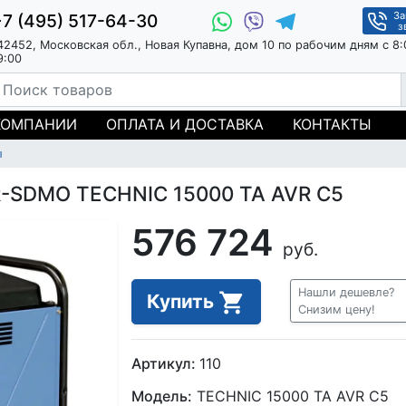
За
+7 (495) 517-64-30
з
42452, Московская обл., Новая Купавна, дом 10 по рабочим дням с 8:
9:00
КОМПАНИИ
ОПЛАТА И ДОСТАВКА
КОНТАКТЫ
ы
R-SDMO TECHNIC 15000 TA AVR C5
576 724
руб.
Нашли дешевле?
Купить
Снизим цену!
Артикул:
110
Модель:
TECHNIC 15000 TA AVR C5