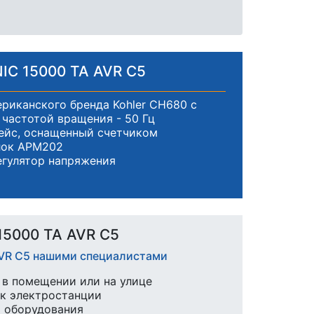
IC 15000 TA AVR C5
риканского бренда Kohler CH680 с
частотой вращения - 50 Гц
ейс, оснащенный счетчиком
лок АРМ202
егулятор напряжения
5000 TA AVR C5
AVR C5 нашими специалистами
в помещении или на улице
к электростанции
ы оборудования