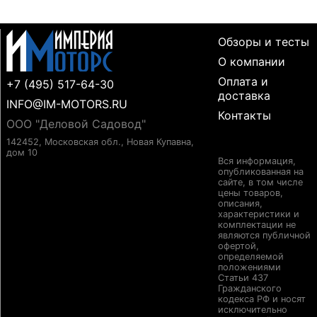
Обзоры и тесты
О компании
Оплата и
+7 (495) 517-64-30
доставка
INFO@IM-MOTORS.RU
Контакты
ООО "Деловой Садовод"
142452, Московская обл., Новая Купавна,
дом 10
Вся информация,
опубликованная на
сайте, в том числе
цены товаров,
описания,
характеристики и
комплектации не
являются публичной
офертой,
определяемой
положениями
Статьи 437
Гражданского
кодекса РФ и носят
исключительно