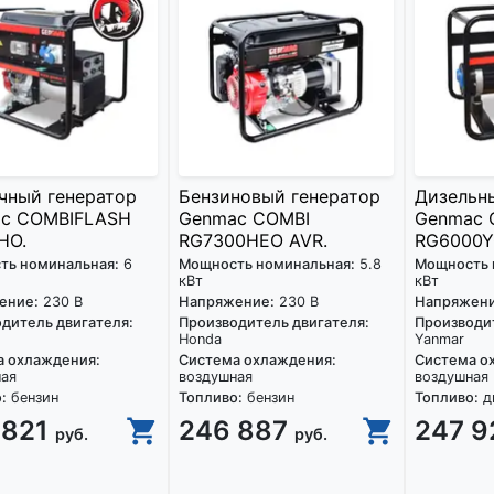
чный генератор
Бензиновый генератор
Дизельн
c COMBIFLASH
Genmac COMBI
Genmac 
HO.
RG7300HEO AVR.
RG6000Y
ть номинальная:
6
Мощность номинальная:
5.8
Мощность 
кВт
кВт
ение:
230 В
Напряжение:
230 В
Напряжени
дитель двигателя:
Производитель двигателя:
Производит
Honda
Yanmar
а охлаждения:
Система охлаждения:
Система о
ная
воздушная
воздушная
:
бензин
Топливо:
бензин
Топливо:
д
 821
246 887
247 
руб.
руб.