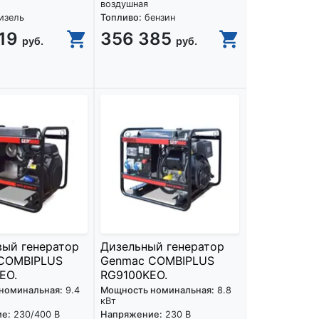
воздушная
изель
Топливо:
бензин
319
356 385
руб.
руб.
вый генератор
Дизельный генератор
COMBIPLUS
Genmac COMBIPLUS
EO.
RG9100KEO.
номинальная:
9.4
Мощность номинальная:
8.8
кВт
е:
230/400 В
Напряжение:
230 В