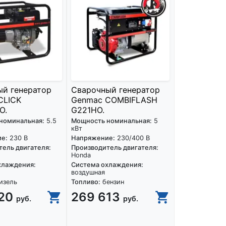
ый генератор
Сварочный генератор
CLICK
Genmac COMBIFLASH
O.
G221HO.
номинальная:
5.5
Мощность номинальная:
5
кВт
е:
230 В
Напряжение:
230/400 В
ель двигателя:
Производитель двигателя:
Honda
хлаждения:
Система охлаждения:
воздушная
изель
Топливо:
бензин
920
269 613
руб.
руб.