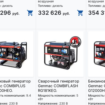
ная
воздушная
воздушная
:
дизель
Топливо:
дизель
Топливо:
д
 296
332 626
354 
руб.
руб.
новый генератор
Сварочный генератор
Бензино
c COMBIPLUS
Genmac COMBIFLASH
Genmac 
00HEO.
RG181KEO.
G12000H
ть номинальная:
9.4
Мощность номинальная:
5
Мощность 
кВт
кВт
ение:
230 В
Напряжение:
230 В
Напряжени