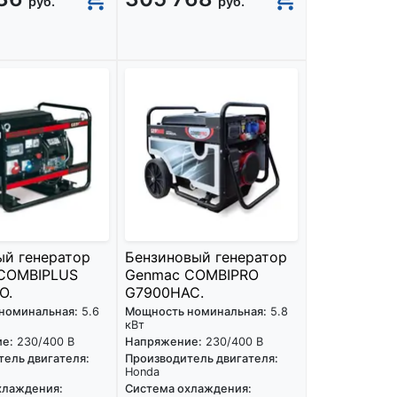
руб.
руб.
ый генератор
Бензиновый генератор
COMBIPLUS
Genmac COMBIPRO
O.
G7900HAC.
номинальная:
5.6
Мощность номинальная:
5.8
кВт
е:
230/400 В
Напряжение:
230/400 В
ель двигателя:
Производитель двигателя:
Honda
хлаждения:
Система охлаждения: