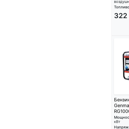
воздуш
Топливо
322
Бензи
Genma
RG100
Мощнос
кВт
Напряж