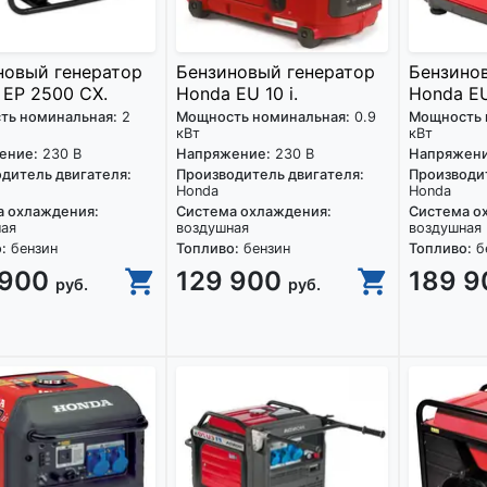
новый генератор
Бензиновый генератор
Бензино
 EP 2500 CX.
Honda EU 10 i.
Honda EU
ть номинальная:
2
Мощность номинальная:
0.9
Мощность 
кВт
кВт
ение:
230 В
Напряжение:
230 В
Напряжени
дитель двигателя:
Производитель двигателя:
Производит
Honda
Honda
а охлаждения:
Система охлаждения:
Система о
ная
воздушная
воздушная
:
бензин
Топливо:
бензин
Топливо:
б
 900
129 900
189 
руб.
руб.