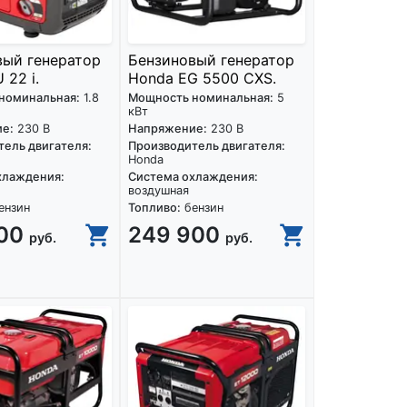
вый генератор
Бензиновый генератор
 22 i.
Honda EG 5500 CXS.
номинальная:
1.8
Мощность номинальная:
5
кВт
е:
230 В
Напряжение:
230 В
ель двигателя:
Производитель двигателя:
Honda
хлаждения:
Система охлаждения:
воздушная
ензин
Топливо:
бензин
900
249 900
руб.
руб.