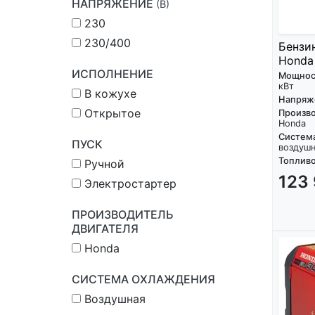
НАПРЯЖЕНИЕ
(В)
230
230/400
Бензи
Honda
ИСПОЛНЕНИЕ
Мощнос
кВт
В кожухе
Напряж
Открытое
Произво
Honda
Систем
ПУСК
воздуш
Топливо
Ручной
123
Электростартер
ПРОИЗВОДИТЕЛЬ
ДВИГАТЕЛЯ
Honda
СИСТЕМА ОХЛАЖДЕНИЯ
Воздушная