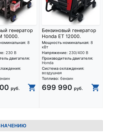
вый генератор
Бензиновый генератор
 10000.
Honda ET 12000.
номинальная:
8
Мощность номинальная:
8
кВт
е:
230 В
Напряжение:
230/400 В
ель двигателя:
Производитель двигателя:
Honda
хлаждения:
Система охлаждения:
воздушная
ензин
Топливо:
бензин
900
699 990
руб.
руб.
ЗНАЧЕНИЮ