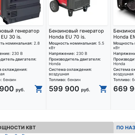
новый генератор
Бензиновый генератор
Бензино
EU 30 is.
Honda EU 70 is.
Honda EM
ть номинальная:
2.8
Мощность номинальная:
5.5
Мощность 
кВт
кВт
ение:
230 В
Напряжение:
230 В
Напряжени
дитель двигателя:
Производитель двигателя:
Производит
Honda
Honda
а охлаждения:
Система охлаждения:
Система о
ная
воздушная
воздушная
:
бензин
Топливо:
бензин
Топливо:
б
 900
599 900
669 
руб.
руб.
ОЩНОСТИ КВТ
ПО НА