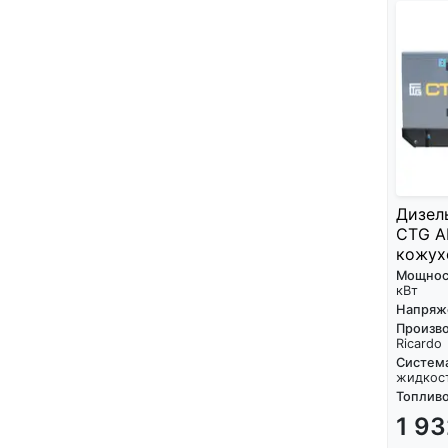
Дизел
CTG A
кожухе
Мощнос
кВт
Напряж
Произво
Ricardo
Систем
жидкос
Топливо
1 9