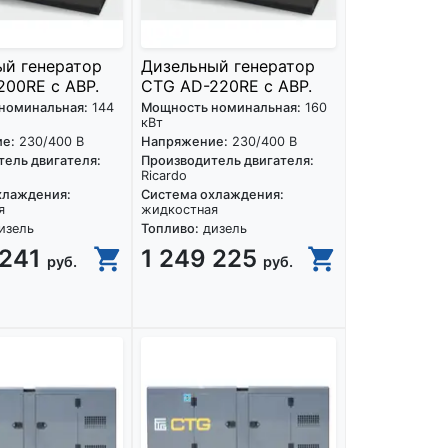
ый генератор
Дизельный генератор
00RE с АВР.
CTG AD-220RE с АВР.
номинальная:
144
Мощность номинальная:
160
кВт
е:
230/400 В
Напряжение:
230/400 В
ель двигателя:
Производитель двигателя:
Ricardo
хлаждения:
Система охлаждения:
я
жидкостная
изель
Топливо:
дизель
 241
1 249 225
руб.
руб.