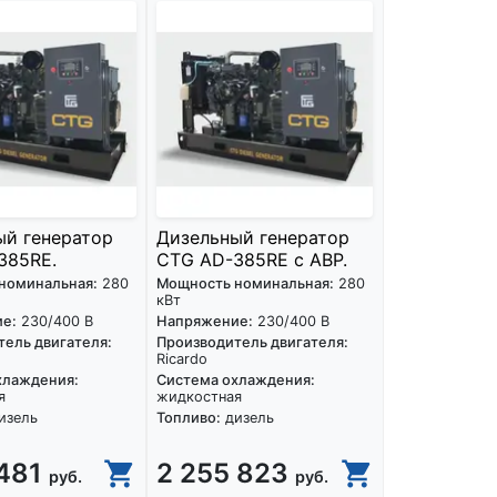
ый генератор
Дизельный генератор
385RE.
CTG AD-385RE с АВР.
номинальная:
280
Мощность номинальная:
280
кВт
е:
230/400 В
Напряжение:
230/400 В
ель двигателя:
Производитель двигателя:
Ricardo
хлаждения:
Система охлаждения:
я
жидкостная
изель
Топливо:
дизель
 481
2 255 823
руб.
руб.