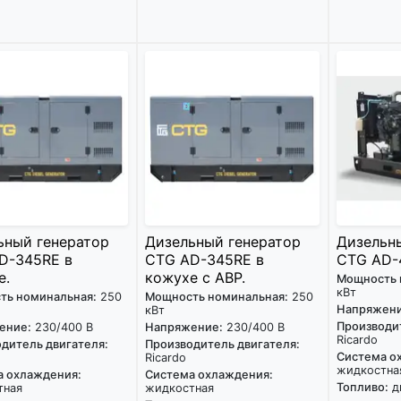
ьный генератор
Дизельный генератор
Дизельн
D-345RE в
CTG AD-345RE в
CTG AD-
е.
кожухе с АВР.
Мощность 
кВт
ть номинальная:
250
Мощность номинальная:
250
Напряжени
кВт
Производит
ение:
230/400 В
Напряжение:
230/400 В
Ricardo
дитель двигателя:
Производитель двигателя:
Система о
Ricardo
жидкостна
а охлаждения:
Система охлаждения:
Топливо:
д
тная
жидкостная