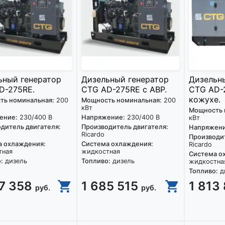
ьный генератор
Дизельный генератор
Дизельн
D-275RE.
CTG AD-275RE с АВР.
CTG AD-
кожухе.
ть номинальная:
200
Мощность номинальная:
200
кВт
Мощность 
ение:
230/400 В
Напряжение:
230/400 В
кВт
дитель двигателя:
Производитель двигателя:
Напряжени
Ricardo
Производит
а охлаждения:
Система охлаждения:
Ricardo
тная
жидкостная
Система о
:
дизель
Топливо:
дизель
жидкостна
Топливо:
д
67 358
1 685 515
1 813
руб.
руб.