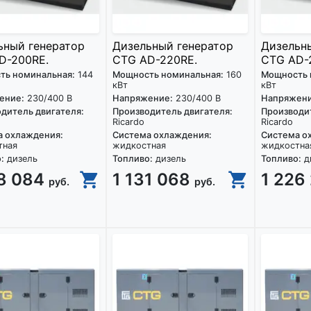
ьный генератор
Дизельный генератор
Дизельн
D-200RE.
CTG AD-220RE.
CTG AD-2
ть номинальная:
144
Мощность номинальная:
160
Мощность 
кВт
кВт
ение:
230/400 В
Напряжение:
230/400 В
Напряжени
дитель двигателя:
Производитель двигателя:
Производит
Ricardo
Ricardo
а охлаждения:
Система охлаждения:
Система о
тная
жидкостная
жидкостна
:
дизель
Топливо:
дизель
Топливо:
д
08 084
1 131 068
1 226
руб.
руб.