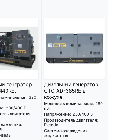
ый генератор
Дизельный генератор
440RE.
CTG AD-385RE в
кожухе.
номинальная:
320
Мощность номинальная:
280
е:
230/400 В
кВт
ель двигателя:
Напряжение:
230/400 В
Производитель двигателя:
хлаждения:
Ricardo
я
Система охлаждения:
изель
жидкостная