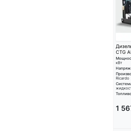
Дизел
CTG A
Мощнос
кВт
Напряж
Произво
Ricardo
Систем
жидкос
Топливо
1 5