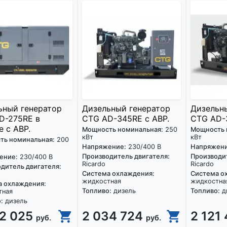
ьный генератор
Дизельный генератор
Дизельн
D-275RE в
CTG AD-345RE с АВР.
CTG AD-
 с АВР.
Мощность номинальная:
250
Мощность 
кВт
кВт
ть номинальная:
200
Напряжение:
230/400 В
Напряжени
Производитель двигателя:
Производит
ение:
230/400 В
Ricardo
Ricardo
дитель двигателя:
Система охлаждения:
Система о
жидкостная
жидкостна
а охлаждения:
Топливо:
дизель
Топливо:
д
тная
:
дизель
32 025
2 034 724
2 121
руб.
руб.