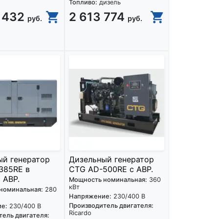
Топливо:
дизель
 432
2 613 774
руб.
руб.
ый генератор
Дизельный генератор
385RE в
CTG AD-500RE с АВР.
 АВР.
Мощность номинальная:
360
кВт
номинальная:
280
Напряжение:
230/400 В
Производитель двигателя:
е:
230/400 В
Ricardo
ель двигателя: