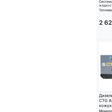
Систем
жидкос
Топливо
2 6
Дизел
CTG A
кожух
Мощнос