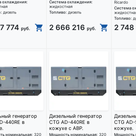
а охлаждения:
Система охлаждения:
Ricardo
тная
жидкостная
Система о
:
дизель
Топливо:
дизель
жидкостна
Топливо:
д
27 774
2 666 216
2 748
руб.
руб.
ьный генератор
Дизельный генератор
Дизельн
D-440RE в
CTG AD-440RE в
CTG AD-
е.
кожухе с АВР.
кожухе.
ть номинальная:
320
Мощность номинальная:
320
Мощность 