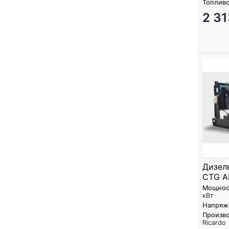
Топливо
2 31
Дизел
CTG A
Мощнос
кВт
Напряж
Произво
Ricardo