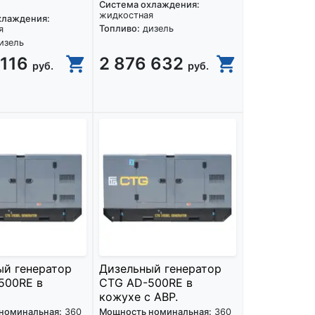
Система охлаждения:
жидкостная
хлаждения:
Топливо:
дизель
я
изель
 116
2 876 632
руб.
руб.
ый генератор
Дизельный генератор
500RE в
CTG AD-500RE в
кожухе с АВР.
номинальная:
360
Мощность номинальная:
360