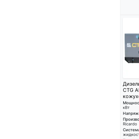
Дизел
CTG A
кожух
Мощнос
кВт
Напряж
Произво
Ricardo
Систем
жидкос