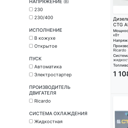
НАПРЯЖЕНИЕ
(В)
230
230/400
Дизел
CTG A
ИСПОЛНЕНИЕ
Мощнос
кВт
В кожухе
Напряж
Открытое
Произво
Ricardo
Систем
ПУСК
жидкос
Топливо
Автоматика
1 1
Электростартер
ПРОИЗВОДИТЕЛЬ
ДВИГАТЕЛЯ
Ricardo
СИСТЕМА ОХЛАЖДЕНИЯ
Жидкостная