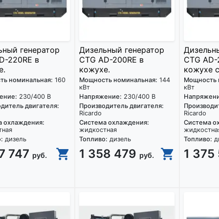
ьный генератор
Дизельный генератор
Дизельн
D-220RE в
CTG AD-200RE в
CTG AD-
е.
кожухе.
кожухе с
ть номинальная:
160
Мощность номинальная:
144
Мощность 
кВт
кВт
ение:
230/400 В
Напряжение:
230/400 В
Напряжени
дитель двигателя:
Производитель двигателя:
Производит
Ricardo
Ricardo
а охлаждения:
Система охлаждения:
Система о
тная
жидкостная
жидкостна
:
дизель
Топливо:
дизель
Топливо:
д
87 747
1 358 479
1 375
руб.
руб.