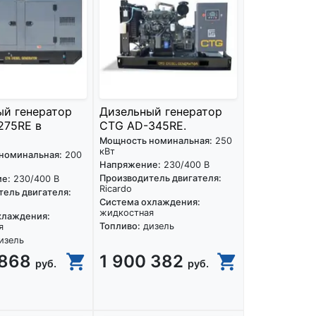
ый генератор
Дизельный генератор
275RE в
CTG AD-345RE.
Мощность номинальная:
250
кВт
номинальная:
200
Напряжение:
230/400 В
Производитель двигателя:
е:
230/400 В
Ricardo
ель двигателя:
Система охлаждения:
жидкостная
хлаждения:
Топливо:
дизель
я
изель
 868
1 900 382
руб.
руб.