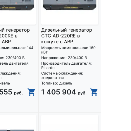
ый генератор
Дизельный генератор
200RE в
CTG AD-220RE в
 АВР.
кожухе с АВР.
номинальная:
144
Мощность номинальная:
160
кВт
е:
230/400 В
Напряжение:
230/400 В
ель двигателя:
Производитель двигателя:
Ricardo
хлаждения:
Система охлаждения:
я
жидкостная
изель
Топливо:
дизель
 555
1 405 904
руб.
руб.