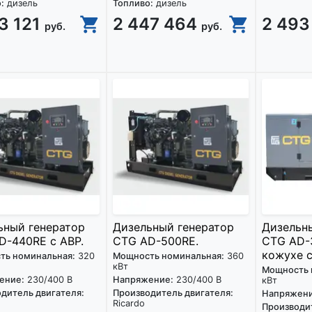
:
дизель
Топливо:
дизель
3 121
2 447 464
2 493
руб.
руб.
ьный генератор
Дизельный генератор
Дизельн
D-440RE с АВР.
CTG AD-500RE.
CTG AD-
кожухе с
ть номинальная:
320
Мощность номинальная:
360
кВт
Мощность 
ение:
230/400 В
Напряжение:
230/400 В
кВт
дитель двигателя:
Производитель двигателя:
Напряжени
Ricardo
Производит