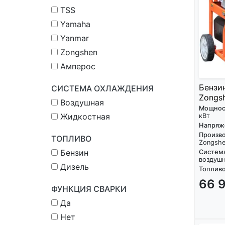
TSS
Yamaha
Yanmar
Zongshen
Амперос
Бензи
СИСТЕМА ОХЛАЖДЕНИЯ
Zongsh
Воздушная
Мощнос
Жидкостная
кВт
Напряж
Произво
ТОПЛИВО
Zongsh
Бензин
Систем
воздуш
Дизель
Топливо
66 
ФУНКЦИЯ СВАРКИ
Да
Нет