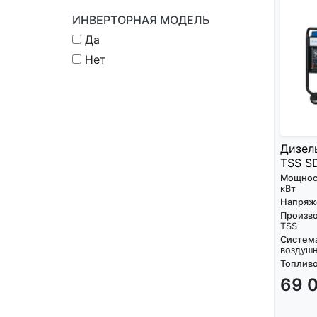
ИНВЕРТОРНАЯ МОДЕЛЬ
Да
Нет
Дизел
TSS S
Мощнос
кВт
Напряж
Произво
TSS
Систем
воздуш
Топливо
69 