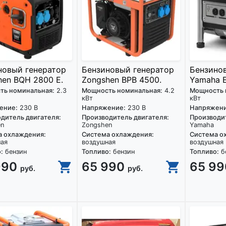
новый генератор
Бензиновый генератор
Бензино
hen BQH 2800 E.
Zongshen BPB 4500.
Yamaha E
ть номинальная:
2.3
Мощность номинальная:
4.2
Мощность 
кВт
кВт
ение:
230 В
Напряжение:
230 В
Напряжени
дитель двигателя:
Производитель двигателя:
Производит
en
Zongshen
Yamaha
а охлаждения:
Система охлаждения:
Система о
ная
воздушная
воздушная
:
бензин
Топливо:
бензин
Топливо:
б
990
65 990
65 9
руб.
руб.