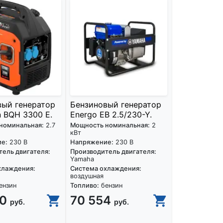
вый генератор
Бензиновый генератор
 BQH 3300 E.
Energo EB 2.5/230-Y.
номинальная:
2.7
Мощность номинальная:
2
кВт
е:
230 В
Напряжение:
230 В
ель двигателя:
Производитель двигателя:
Yamaha
хлаждения:
Система охлаждения:
воздушная
ензин
Топливо:
бензин
90
70 554
руб.
руб.