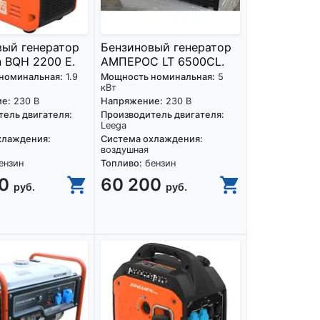
вый генератор
Бензиновый генератор
 BQH 2200 E.
АМПЕРОС LT 6500CL.
номинальная:
1.9
Мощность номинальная:
5
кВт
е:
230 В
Напряжение:
230 В
ель двигателя:
Производитель двигателя:
Leega
хлаждения:
Система охлаждения:
воздушная
ензин
Топливо:
бензин
90
60 200
руб.
руб.