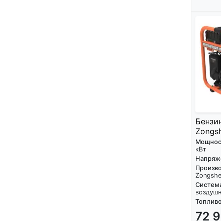
Бензи
Zongsh
Мощнос
кВт
Напряж
Произво
Zongsh
Систем
воздуш
Топливо
72 