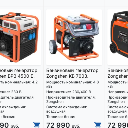
новый генератор
Бензиновый генератор
Бензино
en BPB 4500 E.
Zongshen KB 7003.
Zongshen
ть номинальная:
4.2
Мощность номинальная:
4.8
Мощность 
кВт
кВт
ение:
230 В
Напряжение:
230/400 В
Напряжени
дитель двигателя:
Производитель двигателя:
Производит
en
Zongshen
Zongshen
а охлаждения:
Система охлаждения:
Система о
ная
воздушная
воздушная
:
бензин
Топливо:
бензин
Топливо:
б
990
72 990
72 9
руб.
руб.