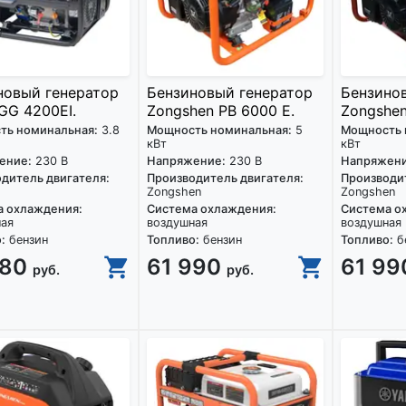
новый генератор
Бензиновый генератор
Бензино
GG 4200EI.
Zongshen PB 6000 E.
Zongshen
ть номинальная:
3.8
Мощность номинальная:
5
Мощность 
кВт
кВт
ение:
230 В
Напряжение:
230 В
Напряжени
дитель двигателя:
Производитель двигателя:
Производит
Zongshen
Zongshen
а охлаждения:
Система охлаждения:
Система о
ная
воздушная
воздушная
:
бензин
Топливо:
бензин
Топливо:
б
380
61 990
61 9
руб.
руб.