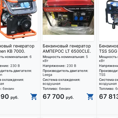
новый генератор
Бензиновый генератор
Бензино
en KB 7000.
АМПЕРОС LT 6500CLE.
TSS SGG
ть номинальная:
6
Мощность номинальная:
5
Мощность 
кВт
кВт
ение:
230 В
Напряжение:
230 В
Напряжени
дитель двигателя:
Производитель двигателя:
Производит
en
Leega
TSS
а охлаждения:
Система охлаждения:
Система о
ная
воздушная
воздушная
:
бензин
Топливо:
бензин
Топливо:
б
990
67 700
67 81
руб.
руб.