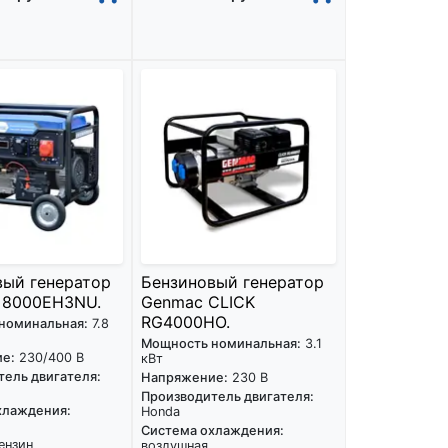
вый генератор
Бензиновый генератор
 8000EH3NU.
Genmac CLICK
RG4000HO.
номинальная:
7.8
Мощность номинальная:
3.1
е:
230/400 В
кВт
ель двигателя:
Напряжение:
230 В
Производитель двигателя:
хлаждения:
Honda
Система охлаждения:
ензин
воздушная