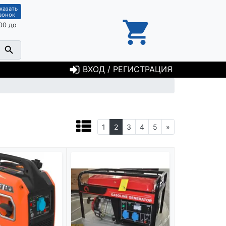
казать
вонок
00 до
ВХОД / РЕГИСТРАЦИЯ
1
2
3
4
5
»