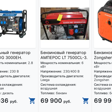
ьный генератор
Бензиновый генератор
Бензино
DG 3000EH.
АМПЕРОС LT 7500CL-3.
Zongshen
ть номинальная:
2.8
Мощность номинальная:
6
Мощность 
кВт
кВт
ение:
230 В
Напряжение:
230/400 В
Напряжени
дитель двигателя:
Производитель двигателя:
Производит
Leega
Zongshen
а охлаждения:
Система охлаждения:
Система о
ная
воздушная
воздушная
:
дизель
Топливо:
бензин
Топливо:
б
036
69 900
69 9
руб.
руб.