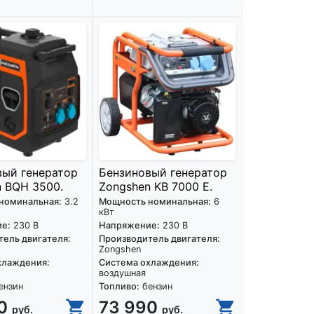
вый генератор
Бензиновый генератор
 BQH 3500.
Zongshen KB 7000 E.
номинальная:
3.2
Мощность номинальная:
6
кВт
е:
230 В
Напряжение:
230 В
ель двигателя:
Производитель двигателя:
Zongshen
хлаждения:
Система охлаждения:
воздушная
ензин
Топливо:
бензин
90
73 990
руб.
руб.