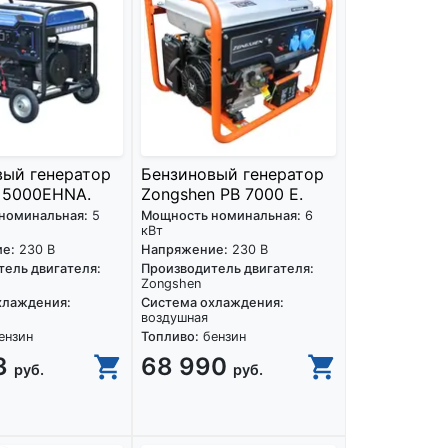
вый генератор
Бензиновый генератор
 5000EHNA.
Zongshen PB 7000 E.
номинальная:
5
Мощность номинальная:
6
кВт
е:
230 В
Напряжение:
230 В
ель двигателя:
Производитель двигателя:
Zongshen
хлаждения:
Система охлаждения:
воздушная
ензин
Топливо:
бензин
3
68 990
руб.
руб.