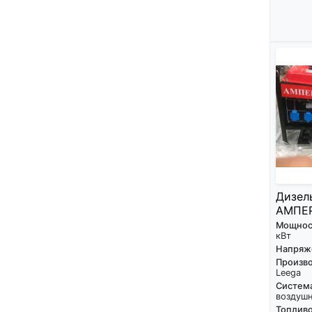
Дизел
АМПЕР
Мощнос
кВт
Напряж
Произво
Leega
Систем
воздуш
Топливо