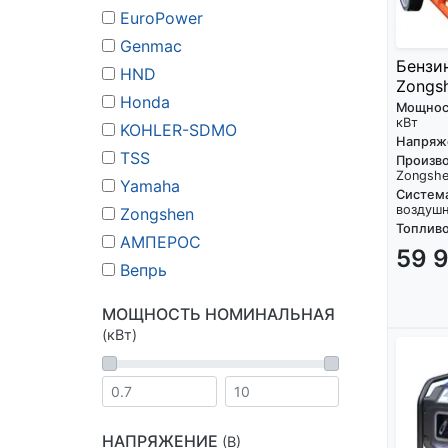
EuroPower
Genmac
Бензи
HND
Zongsh
Honda
Мощнос
кВт
KOHLER-SDMO
Напряж
TSS
Произво
Zongsh
Yamaha
Систем
воздуш
Zongshen
Топливо
АМПЕРОС
59 
Вепрь
МОЩНОСТЬ НОМИНАЛЬНАЯ
(кВт)
НАПРЯЖЕНИЕ
(В)