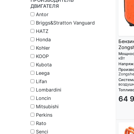
ДВИГАТЕЛЯ
Antor
Briggs&Stratton Vanguard
HATZ
Honda
Бензи
Zongs
Kohler
Мощнос
KOOP
кВт
Kubota
Напряж
Произво
Leega
Zongsh
Систем
Lifan
воздуш
Lombardini
Топливо
64 
Loncin
Mitsubishi
Perkins
Rato
Senci