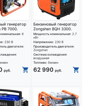
вый генератор
Бензиновый генератор
 PB 7000.
Zongshen BQH 3300.
номинальная:
6
Мощность номинальная:
2.7
кВт
е:
230 В
Напряжение:
230 В
ель двигателя:
Производитель двигателя:
Zongshen
хлаждения:
Система охлаждения:
воздушная
ензин
Топливо:
бензин
90
62 990
руб.
руб.