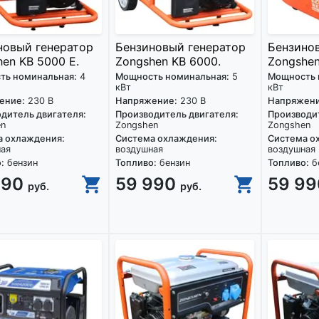
новый генератор
Бензиновый генератор
Бензино
en KB 5000 E.
Zongshen KB 6000.
Zongshen
ть номинальная:
4
Мощность номинальная:
5
Мощность 
кВт
кВт
ение:
230 В
Напряжение:
230 В
Напряжени
дитель двигателя:
Производитель двигателя:
Производит
en
Zongshen
Zongshen
а охлаждения:
Система охлаждения:
Система о
ная
воздушная
воздушная
:
бензин
Топливо:
бензин
Топливо:
б
990
59 990
59 9
руб.
руб.