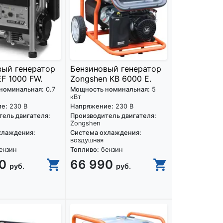
вый генератор
Бензиновый генератор
F 1000 FW.
Zongshen KB 6000 E.
номинальная:
0.7
Мощность номинальная:
5
кВт
е:
230 В
Напряжение:
230 В
ель двигателя:
Производитель двигателя:
Zongshen
хлаждения:
Система охлаждения:
воздушная
ензин
Топливо:
бензин
90
66 990
руб.
руб.