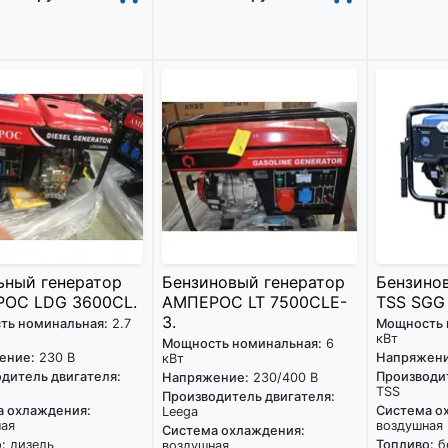
ьный генератор
Бензиновый генератор
Бензино
ОС LDG 3600CL.
АМПЕРОС LT 7500CLE-
TSS SGG
3.
ть номинальная:
2.7
Мощность 
кВт
Мощность номинальная:
6
ение:
230 В
Напряжени
кВт
дитель двигателя:
Производит
Напряжение:
230/400 В
TSS
Производитель двигателя:
а охлаждения:
Система о
Leega
ная
воздушная
Система охлаждения:
:
дизель
Топливо:
б
воздушная